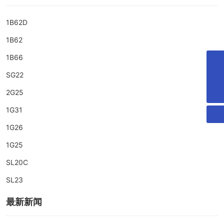
1B62D
1B62
1B66
187-3805-5003
SG22
tenytools@163.com
2G25
1G31
1G26
1G25
SL20C
SL23
最新新闻